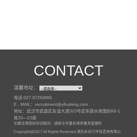
CONTACT
温馨地址：
电话:027-87250866
E - MAIL：recruitment@yihuiteng.com
地址：武汉市武昌区友谊大道303号武车路水岸国际K6-1
栋20—23层
长期法律规则培训顾问：湖南令天著名律师事务管理所
Copyright@2017 All Rights Reserved.湖北永业行评估咨询有限公